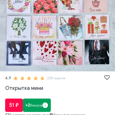
4.9
238 оценок
Открытка мини
51 ₽
2
бонуса