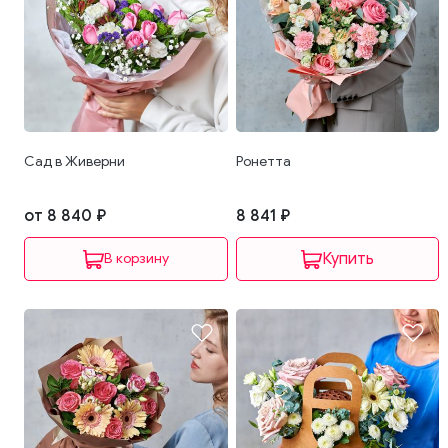
Сад в Живерни
Ронетта
от 8 840 ₽
8 841 ₽
В корзину